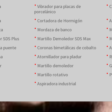
a
Vibrador para placas de
C
porcelánico
a
Cortadora de Hormigón
A
ca
Mordaza de banco
M
r SDS Plus
Martillo Demoledor SDS Max
M
a puente
Coronas bimetálicas de cobalto
A
na
Atornillador para pladur
R
r
Martillo demoledor
G
Martillo rotativo
P
Aspiradora industrial