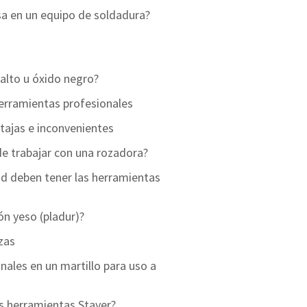
sa en un equipo de soldadura?
balto u óxido negro?
erramientas profesionales
ntajas e inconvenientes
de trabajar con una rozadora?
ad deben tener las herramientas
tón yeso (pladur)?
izas
nales en un martillo para uso a
as herramientas Stayer?