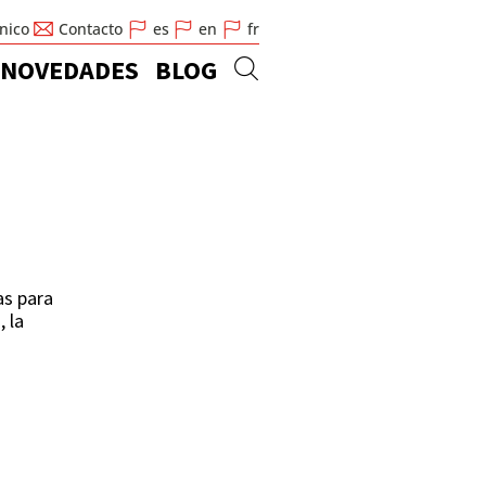
cnico
Contacto
es
en
fr
NOVEDADES
BLOG
as para
 la