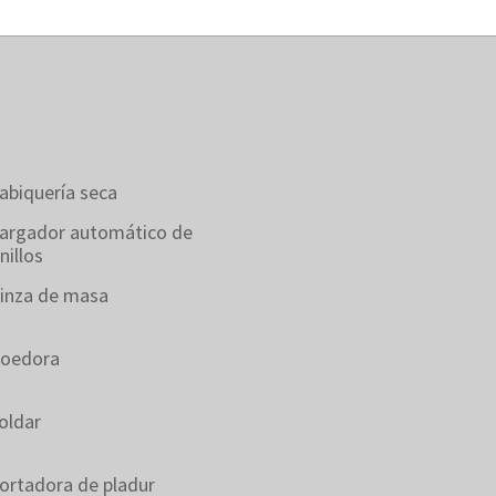
abiquería seca
argador automático de
nillos
inza de masa
oedora
oldar
ortadora de pladur