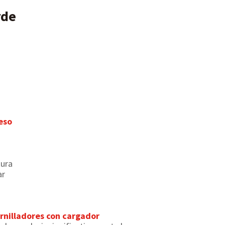
rde
eso
tura
ar
rnilladores con cargador