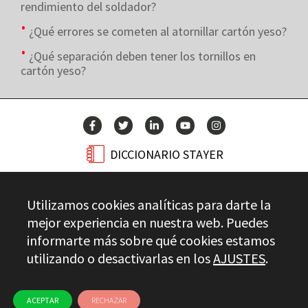
rendimiento del soldador?
¿Qué errores se cometen al atornillar cartón yeso?
¿Qué separación deben tener los tornillos en
cartón yeso?
DICCIONARIO STAYER
BLOG
Utilizamos cookies analíticas para darte la
CONTACTO
mejor experiencia en nuestra web. Puedes
informarte más sobre qué cookies estamos
utilizando o desactivarlas en los
AJUSTES
.
Stayer.es © 2026
CONTROL DE CALIDAD
AVISO LEGAL
PRIVACIDAD
CANAL ÉTICO
USO DE COOKIES
ACEPTAR
RECHAZAR