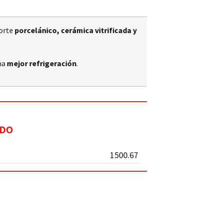
orte
porcelánico, cerámica vitrificada y
na
mejor refrigeración
.
ADO
1500.67