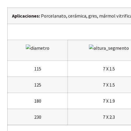
Aplicaciones:
Porcelanato, cerámica, gres, mármol vitrific
115
7 X 1.5
125
7 X 1.5
180
7 X 1.9
230
7 X 2.3