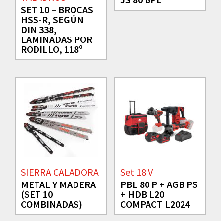
SET 10 – BROCAS
HSS-R, SEGÚN
DIN 338,
LAMINADAS POR
RODILLO, 118º
SIERRA CALADORA
Set 18 V
METAL Y MADERA
PBL 80 P + AGB PS
(SET 10
+ HDB L20
COMBINADAS)
COMPACT L2024