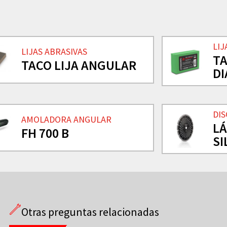
LIJ
LIJAS ABRASIVAS
TA
TACO LIJA ANGULAR
D
DI
AMOLADORA ANGULAR
L
FH 700 B
SI
Otras preguntas relacionadas