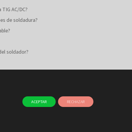
ra TIG AC/DC?
nes de soldadura?
able?
del soldador?
ACEPTAR
RECHAZAR
TAYER
BLOG
CONTACTO
NAL ÉTICO
USO DE COOKIES