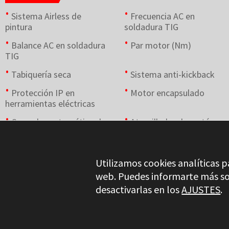
Sistema Airless de
Frecuencia AC en
pintura
soldadura TIG
Balance AC en soldadura
Par motor (Nm)
TIG
Tabiquería seca
Sistema anti-kickback
Protección IP en
Motor encapsulado
herramientas eléctricas
Cargador automático de
Atornillador de cartón
tornillos
yeso
Utilizamos cookies analíticas p
web. Puedes informarte más so
desactivarlas en los
AJUSTES
.
Stayer.es © 2026