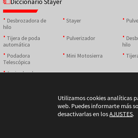
Diccionario Stayer
Desbrozadora de
Stayer
Pulve
hilo
Tijera de poda
Pulverizador
Desb
automática
hilo
Podadora
Mini Motosierra
Tijer
Telescópica
Aspirador de
cenizas
Utilizamos cookies analíticas p
web. Puedes informarte más so
desactivarlas en los
AJUSTES
.
Stayer.es © 2026