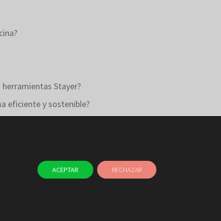
cina?
as herramientas Stayer?
 eficiente y sostenible?
ACEPTAR
RECHAZAR
TAYER
BLOG
CONTACTO
NAL ÉTICO
USO DE COOKIES