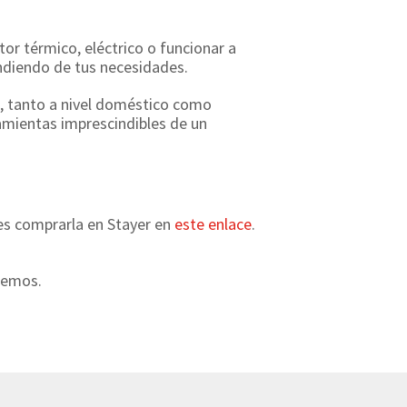
r térmico, eléctrico o funcionar a
endiendo de tus necesidades.
o, tanto a nivel doméstico como
ramientas imprescindibles de un
es comprarla en Stayer en
este enlace
.
remos.