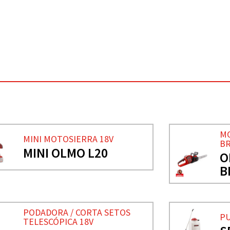
MO
MINI MOTOSIERRA 18V
B
MINI OLMO L20
O
B
PODADORA / CORTA SETOS
PU
TELESCÓPICA 18V