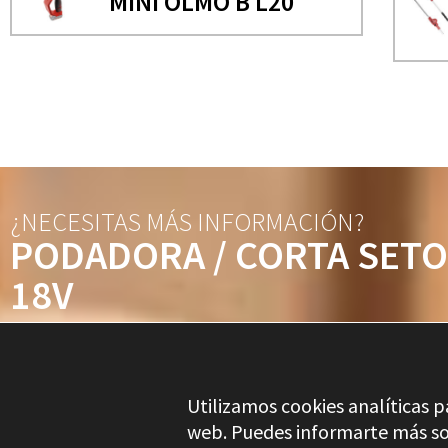
MINI OLMO B L20
¿NECESITAS MÁS INFORMACIÓN?
PODADORA / CORTA SETO
18V
MULTI GARDEN CUTTER L
Utilizamos cookies analíticas p
web. Puedes informarte más so