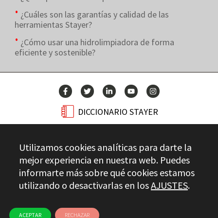
¿Cuáles son las garantías y calidad de las
herramientas Stayer?
¿Cómo usar una hidrolimpiadora de forma
eficiente y sostenible?
DICCIONARIO STAYER
BLOG
Utilizamos cookies analíticas para darte la
CONTACTO
mejor experiencia en nuestra web. Puedes
informarte más sobre qué cookies estamos
utilizando o desactivarlas en los
AJUSTES
.
Stayer.es © 2026
CONTROL DE CALIDAD
AVISO LEGAL
PRIVACIDAD
CANAL ÉTICO
USO DE COOKIES
ACEPTAR
RECHAZAR