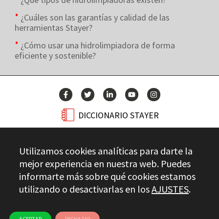
¿Cuáles son las garantías y calidad de las
herramientas Stayer?
¿Cómo usar una hidrolimpiadora de forma
eficiente y sostenible?
DICCIONARIO STAYER
BLOG
Utilizamos cookies analíticas para darte la
CONTACTO
mejor experiencia en nuestra web. Puedes
informarte más sobre qué cookies estamos
utilizando o desactivarlas en los
AJUSTES
.
Stayer.es © 2026
CONTROL DE CALIDAD
AVISO LEGAL
PRIVACIDAD
CANAL ÉTICO
USO DE COOKIES
ACEPTAR
RECHAZAR