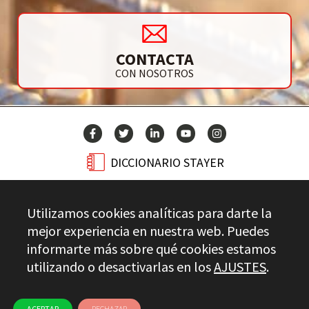
CONTACTA
CON NOSOTROS
DICCIONARIO STAYER
BLOG
Utilizamos cookies analíticas para darte la
CONTACTO
mejor experiencia en nuestra web. Puedes
informarte más sobre qué cookies estamos
utilizando o desactivarlas en los
AJUSTES
.
Stayer.es © 2026
CONTROL DE CALIDAD
AVISO LEGAL
PRIVACIDAD
CANAL ÉTICO
USO DE COOKIES
ACEPTAR
RECHAZAR