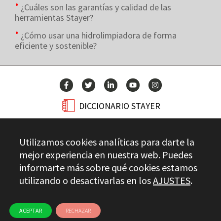
¿Cuáles son las garantías y calidad de las
herramientas Stayer?
¿Cómo usar una hidrolimpiadora de forma
eficiente y sostenible?
DICCIONARIO STAYER
BLOG
Utilizamos cookies analíticas para darte la
CONTACTO
mejor experiencia en nuestra web. Puedes
informarte más sobre qué cookies estamos
utilizando o desactivarlas en los
AJUSTES
.
Stayer.es © 2026
CONTROL DE CALIDAD
AVISO LEGAL
PRIVACIDAD
CANAL ÉTICO
USO DE COOKIES
ACEPTAR
RECHAZAR