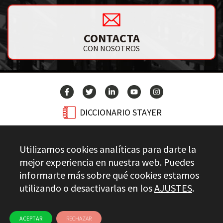
CONTACTA
CON NOSOTROS
DICCIONARIO STAYER
BLOG
Utilizamos cookies analíticas para darte la
CONTACTO
mejor experiencia en nuestra web. Puedes
informarte más sobre qué cookies estamos
utilizando o desactivarlas en los
AJUSTES
.
Stayer.es © 2026
CONTROL DE CALIDAD
AVISO LEGAL
PRIVACIDAD
CANAL ÉTICO
USO DE COOKIES
ACEPTAR
RECHAZAR