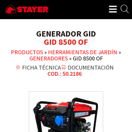
GENERADOR GID
GID 8500 OF
PRODUCTOS
»
HERRAMIENTAS DE JARDÍN
»
GENERADORES
»
GID 8500 OF
FICHA TÉCNICA
DOCUMENTACIÓN
COD.: 50.2186