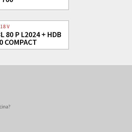
 18 V
L 80 P L2024 + HDB
20 COMPACT
cina?