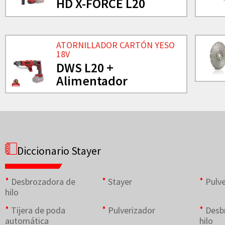
HD X-FORCE L20
ATORNILLADOR CARTÓN YESO
18V
DWS L20 +
Alimentador
Diccionario Stayer
Desbrozadora de
Stayer
Pulve
hilo
Tijera de poda
Pulverizador
Desb
automática
hilo