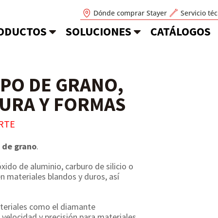
Dónde comprar Stayer
Servicio té
ODUCTOS
SOLUCIONES
CATÁLOGOS
IPO DE GRANO,
URA Y FORMAS
RTE
s de grano
.
xido de aluminio, carburo de silicio o
n materiales blandos y duros, así
eriales como el diamante
ta velocidad y precisión para materiales