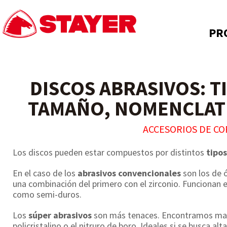
PR
DISCOS ABRASIVOS: T
TAMAÑO, NOMENCLAT
ACCESORIOS DE CO
Los discos pueden estar compuestos por distintos
tipo
En el caso de los
abrasivos convencionales
son los de ó
una combinación del primero con el zirconio. Funcionan e
como semi-duros.
Los
súper abrasivos
son más tenaces. Encontramos mat
policristalino o el nitruro de boro. Ideales si se busca al