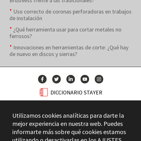
Brushless frente a las tradicionales?
Uso correcto de coronas perforadoras en trabajos
de instalación
¿Qué herramienta usar para cortar metales no
ferrosos?
Innovaciones en herramientas de corte: ¿Qué hay
de nuevo en discos y sierras?
DICCIONARIO STAYER
BLOG
Utilizamos cookies analíticas para darte la
CONTACTO
mejor experiencia en nuestra web. Puedes
informarte más sobre qué cookies estamos
utilizando o desactivarlas en los
AJUSTES
.