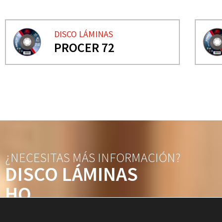
DISCO LÁMINAS
PROCER 72
¿NECESITAS MÁS INFORMACIÓN?
DISCO LÁMINAS
HQ