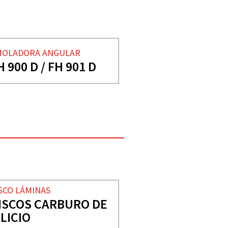
MOLADORA ANGULAR
H 900 D / FH 901 D
SCO LÁMINAS
ISCOS CARBURO DE
ILICIO