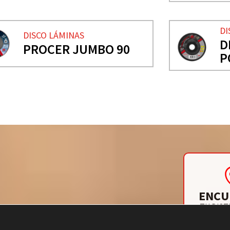
DI
DISCO LÁMINAS
D
PROCER JUMBO 90
P
ENCU
TU DIST