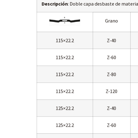
Descripción
: Doble capa desbaste de materia
Grano
115×22.2
Z-40
115×22.2
Z-60
115×22.2
Z-80
115×22.2
Z-120
125×22.2
Z-40
125×22.2
Z-60