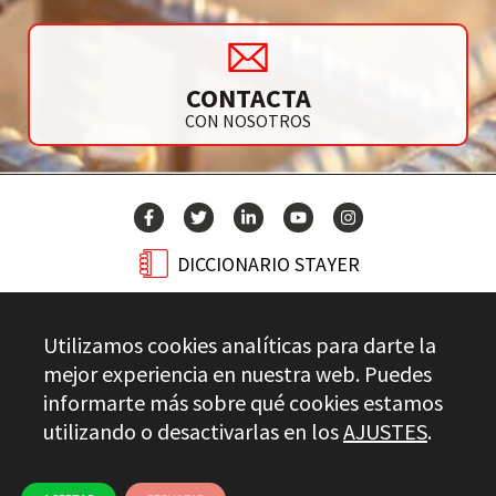
CONTACTA
CON NOSOTROS
DICCIONARIO STAYER
BLOG
Utilizamos cookies analíticas para darte la
CONTACTO
mejor experiencia en nuestra web. Puedes
informarte más sobre qué cookies estamos
utilizando o desactivarlas en los
AJUSTES
.
Stayer.es © 2026
CONTROL DE CALIDAD
AVISO LEGAL