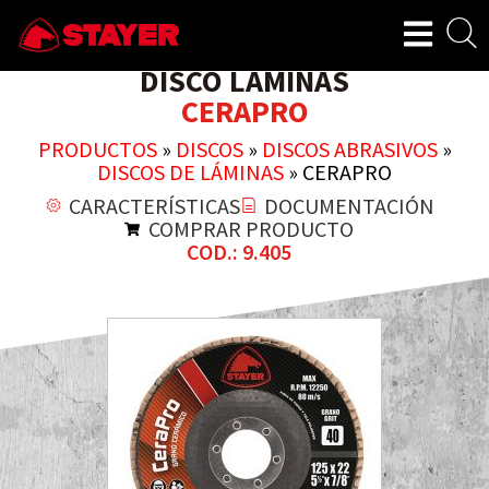
DISCO LÁMINAS
CERAPRO
PRODUCTOS
»
DISCOS
»
DISCOS ABRASIVOS
»
DISCOS DE LÁMINAS
»
CERAPRO
CARACTERÍSTICAS
DOCUMENTACIÓN
COMPRAR PRODUCTO
COD.: 9.405