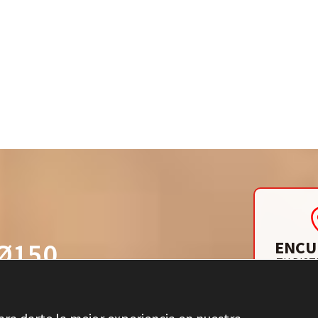
ENCU
Ø150
TU DIST