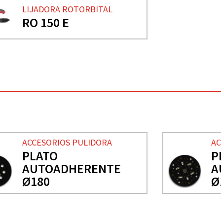
LIJADORA ROTORBITAL
RO 150 E
ACCESORIOS PULIDORA
AC
PLATO
P
AUTOADHERENTE
A
Ø180
Ø