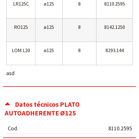
LR125C
ø125
8
8110.2595
RO125
ø125
8
8142.1250
LOM L20
ø125
8
8293.144
asd
Datos técnicos PLATO
AUTOADHERENTE Ø125
Cod.
8110.2595