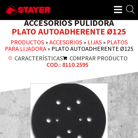
ACCESORIOS PULIDORA
PLATO AUTOADHERENTE Ø125
PRODUCTOS
»
ACCESORIOS
»
LIJAS
»
PLATOS
PARA LIJADORA
»
PLATO AUTOADHERENTE Ø125
CARACTERÍSTICAS
COMPRAR PRODUCTO
COD.: 8110.2595