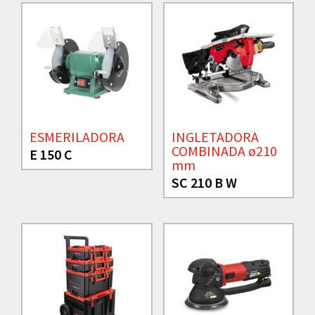
ESMERILADORA
INGLETADORA
COMBINADA ø210
E 150 C
mm
SC 210 B W