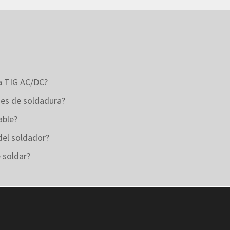
ra TIG AC/DC?
nes de soldadura?
able?
del soldador?
 soldar?