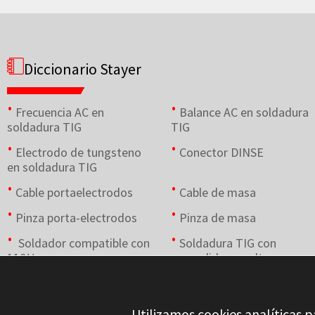
Diccionario Stayer
Frecuencia AC en
Balance AC en soldadura
soldadura TIG
TIG
Electrodo de tungsteno
Conector DINSE
en soldadura TIG
Cable portaelectrodos
Cable de masa
Pinza porta-electrodos
Pinza de masa
Soldador compatible con
Soldadura TIG con
110 V
encendido por alta
frecuencia (HF)
Utilizamos cookies analíticas p