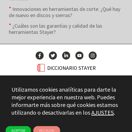
Innovaciones en herramientas de corte: ¿Qué hay
de nuevo en discos y sierras?
¿Cuáles son las garantías y calidad de las
herramientas Stayer?
DICCIONARIO STAYER
BLOG
Utilizamos cookies analíticas para darte la
CONTACTO
mejor experiencia en nuestra web. Puedes
informarte más sobre qué cookies estamos
utilizando o desactivarlas en los
AJUSTES
.
Stayer.es © 2026
CONTROL DE CALIDAD
AVISO LEGAL
PRIVACIDAD
CANAL ÉTICO
USO DE COOKIES
ACEPTAR
RECHAZAR