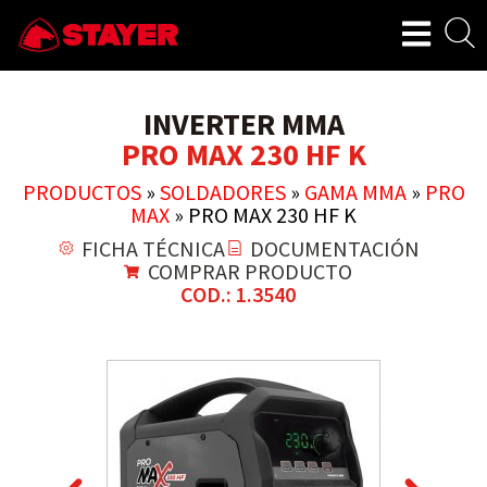
INVERTER MMA
PRO MAX 230 HF K
PRODUCTOS
»
SOLDADORES
»
GAMA MMA
»
PRO
MAX
»
PRO MAX 230 HF K
FICHA TÉCNICA
DOCUMENTACIÓN
COMPRAR PRODUCTO
COD.: 1.3540