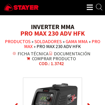
INVERTER MMA
PRO MAX 230 ADV HFK
PRODUCTOS
»
SOLDADORES
»
GAMA MMA
»
PRO
MAX
»
PRO MAX 230 ADV HFK
FICHA TÉCNICA
DOCUMENTACIÓN
COMPRAR PRODUCTO
COD.: 1.3742