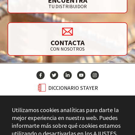
ENCUENTRA
TU DISTRIBUIDOR
CONTACTA
CON NOSOTROS
DICCIONARIO STAYER
BLOG
Utilizamos cookies analíticas para darte la
CONTACTO
mejor experiencia en nuestra web. Puedes
informarte más sobre qué cookies estamos
utilizando o desactivarlas en los
AJUSTES
.
Stayer.es © 2026