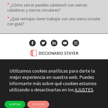
¿Cómo serrar paneles sándwich con sierras
caladoras y sierras circulares?
¿Qué ventajas tiene trabajar con una sierra circular
con guía?
DICCIONARIO STAYER
BLOG
Utilizamos cookies analíticas para darte la
CONTACTO
mejor experiencia en nuestra web. Puedes
informarte más sobre qué cookies estamos
utilizando o desactivarlas en los
AJUSTES
.
Stayer.es © 2026
CONTROL DE CALIDAD
AVISO LEGAL
PRIVACIDAD
CANAL ÉTICO
USO DE COOKIES
ACEPTAR
RECHAZAR