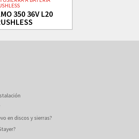
USHLESS
MO 350 36V L20
RUSHLESS
stalación
?
o en discos y sierras?
Stayer?