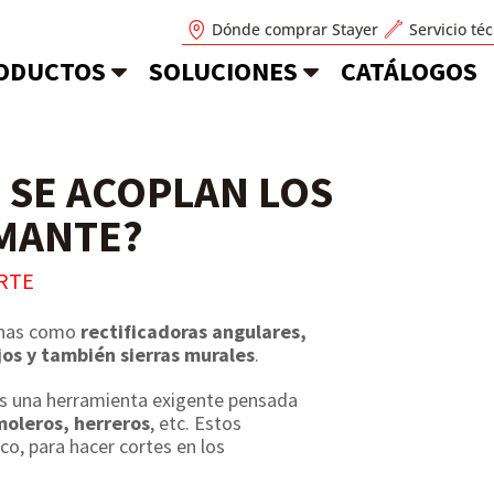
Dónde comprar Stayer
Servicio té
ODUCTOS
SOLUCIONES
CATÁLOGOS
 SE ACOPLAN LOS
AMANTE?
RTE
inas como
rectificadoras angulares,
jos y también sierras murales
.
, es una herramienta exigente pensada
moleros, herreros
, etc. Estos
co, para hacer cortes en los