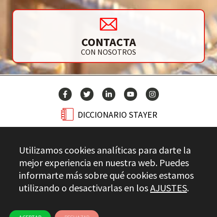
CONTACTA
CON NOSOTROS
DICCIONARIO STAYER
BLOG
Utilizamos cookies analíticas para darte la
CONTACTO
mejor experiencia en nuestra web. Puedes
informarte más sobre qué cookies estamos
utilizando o desactivarlas en los
AJUSTES
.
Stayer.es © 2026
CONTROL DE CALIDAD
AVISO LEGAL
PRIVACIDAD
CANAL ÉTICO
USO DE COOKIES