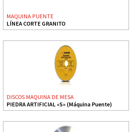
MAQUINA PUENTE
LÍNEA CORTE GRANITO
DISCOS MAQUINA DE MESA
PIEDRA ARTIFICIAL «S» (Máquina Puente)