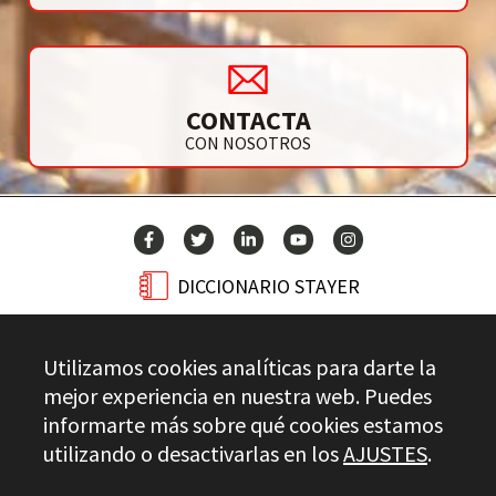
CONTACTA
CON NOSOTROS
DICCIONARIO STAYER
BLOG
Utilizamos cookies analíticas para darte la
CONTACTO
mejor experiencia en nuestra web. Puedes
informarte más sobre qué cookies estamos
utilizando o desactivarlas en los
AJUSTES
.
Stayer.es © 2026