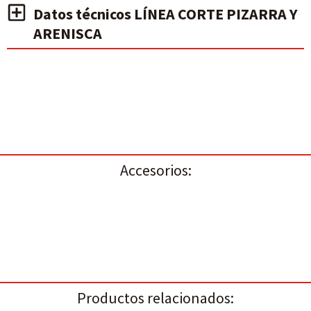
Datos técnicos LÍNEA CORTE PIZARRA Y
ARENISCA
Accesorios:
Productos relacionados: