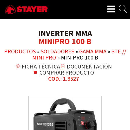
INVERTER MMA
MINIPRO 100 B
PRODUCTOS
»
SOLDADORES
»
GAMA MMA
»
STE //
MINI PRO
»
MINIPRO 100 B
FICHA TÉCNICA
DOCUMENTACIÓN
COMPRAR PRODUCTO
COD.: 1.3527