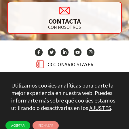
CONTACTA
CON NOSOTROS
DICCIONARIO STAYER
BLOG
Utilizamos cookies analíticas para darte la
CONTACTO
mejor experiencia en nuestra web. Puedes
informarte más sobre qué cookies estamos
utilizando o desactivarlas en los
AJUSTES
.
Stayer.es © 2026
CONTROL DE CALIDAD
AVISO LEGAL
PRIVACIDAD
CANAL ÉTICO
USO DE COOKIES
ACEPTAR
RECHAZAR