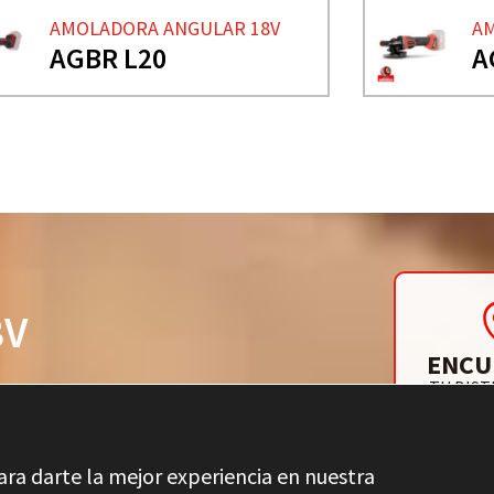
AMOLADORA ANGULAR 18V
AM
AGBR L20
A
8V
ENCU
TU DIST
ara darte la mejor experiencia en nuestra