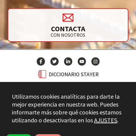
CONTACTA
CON NOSOTROS
DICCIONARIO STAYER
BLOG
Utilizamos cookies analíticas para darte la
CONTACTO
mejor experiencia en nuestra web. Puedes
informarte más sobre qué cookies estamos
utilizando o desactivarlas en los
AJUSTES
.
Stayer.es © 2026
CONTROL DE CALIDAD
AVISO LEGAL