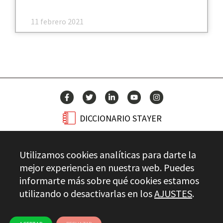
11 febrero 2021
DICCIONARIO STAYER
BLOG
Utilizamos cookies analíticas para darte la
CONTACTO
mejor experiencia en nuestra web. Puedes
informarte más sobre qué cookies estamos
utilizando o desactivarlas en los
AJUSTES
.
Stayer.es © 2026
CONTROL DE CALIDAD
AVISO LEGAL
PRIVACIDAD
CANAL ÉTICO
USO DE COOKIES