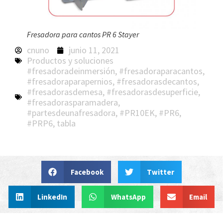
Fresadora para cantos PR 6 Stayer
cnuno
junio 11, 2021
Productos y soluciones
#fresadoradeinmersión
,
#fresadoraparacantos
,
#fresadoraparapernios
,
#fresadorasdecantos
,
#fresadorasdemesa
,
#fresadorasdesuperficie
,
#fresadorasparamadera
,
#partesdeunafresadora
,
#PR10EK
,
#PR6
,
#PRP6
,
tabla
Facebook
Twitter
LinkedIn
WhatsApp
Email