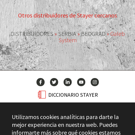
Otros distribuidores de Stayer cercanos
DISTRIBUIDORES
»
SERBIA
»
BEOGRAD
»
Galeb
System
DICCIONARIO STAYER
BLOG
Utilizamos cookies analíticas para darte la
CONTACTO
mejor experiencia en nuestra web. Puedes
informarte más sobre qué cookies estamos