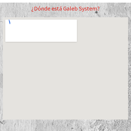
¿Dónde está Galeb System?