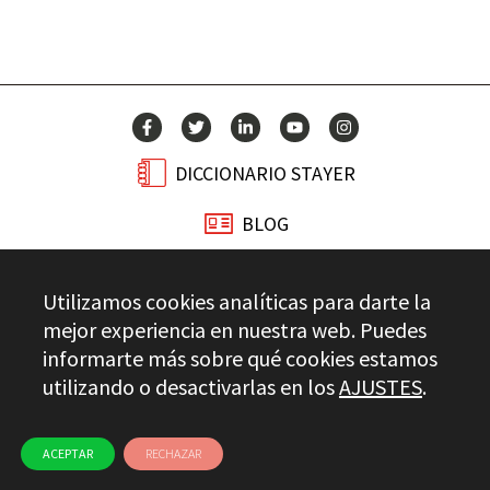
DICCIONARIO STAYER
BLOG
CONTACTO
Utilizamos cookies analíticas para darte la
mejor experiencia en nuestra web. Puedes
Stayer.es © 2026
informarte más sobre qué cookies estamos
CONTROL DE CALIDAD
AVISO LEGAL
utilizando o desactivarlas en los
AJUSTES
.
PRIVACIDAD
CANAL ÉTICO
USO DE COOKIES
ACEPTAR
RECHAZAR