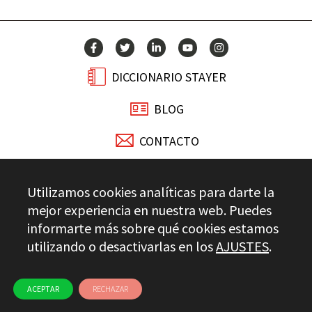
DICCIONARIO STAYER
BLOG
CONTACTO
Stayer.es © 2026
Utilizamos cookies analíticas para darte la
CONTROL DE CALIDAD
mejor experiencia en nuestra web. Puedes
AVISO LEGAL
PRIVACIDAD
CANAL ÉTICO
USO DE COOKIES
informarte más sobre qué cookies estamos
utilizando o desactivarlas en los
AJUSTES
.
ACEPTAR
RECHAZAR