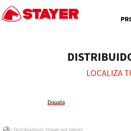
PR
DISTRIBUID
LOCALIZA T
Douala
« Distribuidores Stayer por países