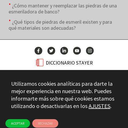
¿Cómo mantener y reemplazar las piedras de una
esmeriladora de banco?
¿Qué tipos de piedras de esmeril existen y para
qué materiales son adecuadas?
DICCIONARIO STAYER
BLOG
Utilizamos cookies analíticas para darte la
CONTACTO
mejor experiencia en nuestra web. Puedes
informarte más sobre qué cookies estamos
utilizando o desactivarlas en los
AJUSTES
.
Stayer.es © 2026
CONTROL DE CALIDAD
AVISO LEGAL
PRIVACIDAD
CANAL ÉTICO
USO DE COOKIES
ACEPTAR
RECHAZAR