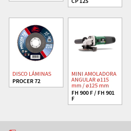
CP 125
DISCO LÁMINAS
MINI AMOLADORA
ANGULAR ø115
PROCER 72
mm / ø125 mm
FH 900 F / FH 901
F