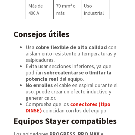
Más de
70 mm² o
Uso
400 A
más
industrial
Consejos útiles
Usa
cobre flexible de alta calidad
con
aislamiento resistente a temperaturas y
salpicaduras.
Evita usar secciones inferiores, ya que
podrían
sobrecalentarse o limitar la
potencia real
del equipo.
No enrolles
el cable en espiral durante el
uso: puede crear un efecto inductivo y
generar calor.
Comprueba que los
conectores (tipo
DINSE)
coincidan con los del equipo.
Equipos Stayer compatibles
Los soldadores
PROGRESS
,
PRO MAX
e