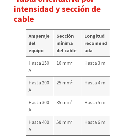
intensidad y sección de
cable
Amperaje
Sección
Longitud
del
mínima
recomend
equipo
del cable
ada
Hasta 150
16 mm²
Hasta 3 m
A
Hasta 200
25 mm²
Hasta 4 m
A
Hasta 300
35 mm²
Hasta 5 m
A
Hasta 400
50 mm²
Hasta 6 m
A