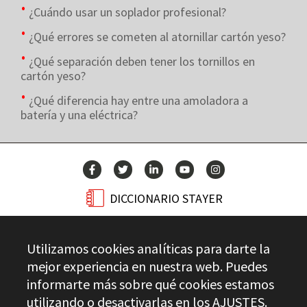
¿Cuándo usar un soplador profesional?
¿Qué errores se cometen al atornillar cartón yeso?
¿Qué separación deben tener los tornillos en
cartón yeso?
¿Qué diferencia hay entre una amoladora a
batería y una eléctrica?
DICCIONARIO STAYER
BLOG
Utilizamos cookies analíticas para darte la
CONTACTO
mejor experiencia en nuestra web. Puedes
informarte más sobre qué cookies estamos
utilizando o desactivarlas en los
AJUSTES
.
Stayer.es © 2026