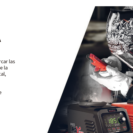
A
car las
e la
al,
e