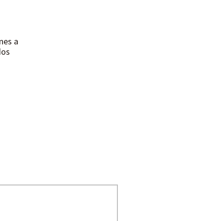
nes a
dos