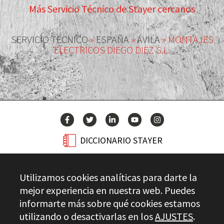
Más Servicio Técnico de Stayer cercanos
SERVICIO TÉCNICO
»
ESPAÑA
»
ÁVILA
»
MONTAJES
ELECTRICOS DIEGO DIEZ S.L.
DICCIONARIO STAYER
BLOG
Utilizamos cookies analíticas para darte la
CONTACTO
mejor experiencia en nuestra web. Puedes
informarte más sobre qué cookies estamos
utilizando o desactivarlas en los
AJUSTES
.
Stayer.es © 2026