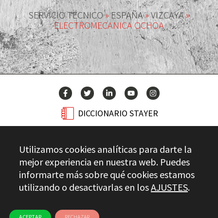
SERVICIO TÉCNICO
»
ESPAÑA
»
VIZCAYA
»
ELECTROMECANICA OCHOA
DICCIONARIO STAYER
BLOG
Utilizamos cookies analíticas para darte la
CONTACTO
mejor experiencia en nuestra web. Puedes
informarte más sobre qué cookies estamos
utilizando o desactivarlas en los
AJUSTES
.
Stayer.es © 2026
CONTROL DE CALIDAD
AVISO LEGAL
PRIVACIDAD
CANAL ÉTICO
USO DE COOKIES
ACEPTAR
RECHAZAR