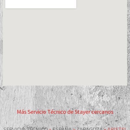
Más Servicio Técnico de Stayer cercanos
SERVICIO TÉCNICO
»
ESPAÑA
»
ZARAGOZA
»
ARISTEL