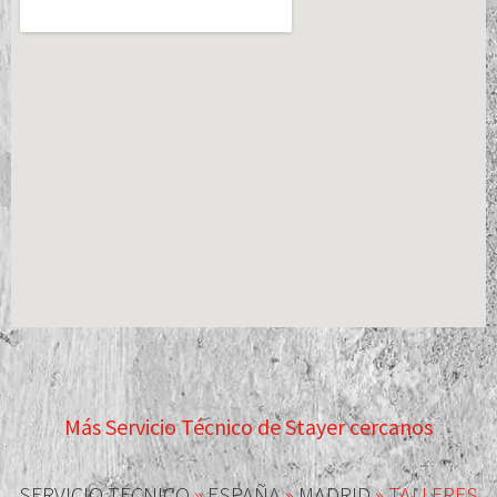
Más Servicio Técnico de Stayer cercanos
SERVICIO TÉCNICO
»
ESPAÑA
»
MADRID
»
TALLERES