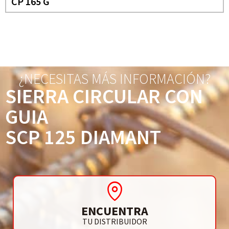
CP 165 G
¿NECESITAS MÁS INFORMACIÓN?
SIERRA CIRCULAR CON
GUIA
SCP 125 DIAMANT
ENCUENTRA
TU DISTRIBUIDOR